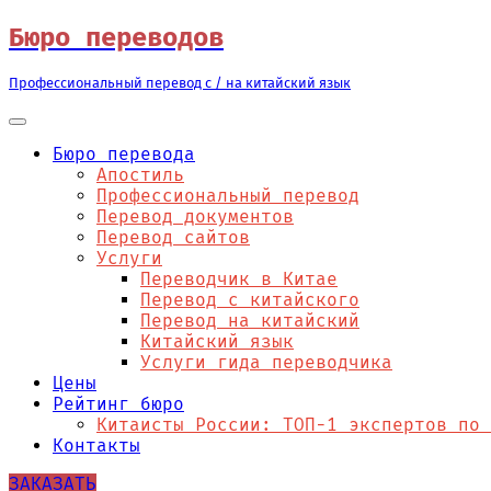
Перейти
Бюро переводов
к
содержимому
Профессиональный перевод с / на китайский язык
Бюро перевода
Апостиль
Профессиональный перевод
Перевод документов
Перевод сайтов
Услуги
Переводчик в Китае
Перевод с китайского
Перевод на китайский
Китайский язык
Услуги гида переводчика
Цены
Рейтинг бюро
Китаисты России: ТОП-1 экспертов по 
Контакты
ЗАКАЗАТЬ