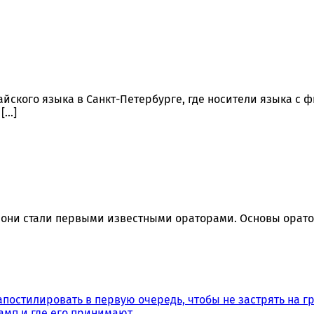
йского языка в Санкт-Петербурге, где носители языка с
[…]
они стали первыми известными ораторами. Основы оратор
апостилировать в первую очередь, чтобы не застрять на г
амп и где его принимают