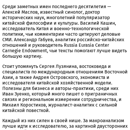
Среди заметных имен последнего десятилетия —
Алексей Маслов, известный синолог, доктор
исторических наук, многолетний популяризатор
китайской философии и культуры. Василий Кашин,
исследователь Китая и военно-технологической
политики, чьи комментарии часто цитируют деловые
СМИ. Александр Габуев, аналитик российско-китайских
отношений и руководитель Russia Eurasia Center
Carnegie Endowment, чьи тексты помогают лучше видеть
большую картину.
Стоит упомянуть Сергея Лузянина, востоковеда и
специалиста по международным отношениям Восточной
Азии, а также Андрея Островского, экономиста и
исследователя китайской хозяйственной модели.
Полезны для бизнеса и авторы-практики, среди них
Иван Зуенко, который много пишет о приграничных
связях и региональном измерении сотрудничества, и
Михаил Коростиков, журналист-аналитик с сильной
китайской повесткой.
Каждый из них силен в своей нише. За макроанализом
лучше идти к исследователю, за картиной двусторонних