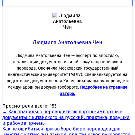
Людмила Анатольевна Чен
Людмила Анатольевна Чен — эксперт по апостилю,
легализации документов и китайскому направлению в
переводе. Окончила Московский государственный
лингвистический университет (МГЛУ). Специализируется на
подготовке документов для Китая, нотариальном переводе и
международном документообороте.
Подробнее на странице
автора.
Просмотрели всего:
153
Навигация
←
Как правильно переводить экспортно-импортные
документы с китайского на русский: практика, ловушки
по
и рабочие приёмы
записям
Как не ошибиться при выборе бюро переводов для
работы с китайским языком: практическое руководство