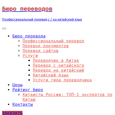
Перейти
Бюро переводов
к
содержимому
Профессиональный перевод с / на китайский язык
Бюро перевода
Профессиональный перевод
Перевод документов
Перевод сайтов
Услуги
Переводчик в Китае
Перевод с китайского
Перевод на китайский
Китайский язык
Услуги гида переводчика
Цены
Рейтинг бюро
Китаисты России: ТОП-1 экспертов по
Китаю
Контакты
ЗАКАЗАТЬ