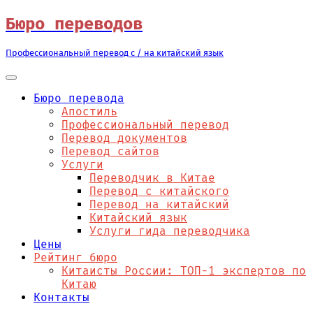
Перейти
Бюро переводов
к
содержимому
Профессиональный перевод с / на китайский язык
Бюро перевода
Апостиль
Профессиональный перевод
Перевод документов
Перевод сайтов
Услуги
Переводчик в Китае
Перевод с китайского
Перевод на китайский
Китайский язык
Услуги гида переводчика
Цены
Рейтинг бюро
Китаисты России: ТОП-1 экспертов по
Китаю
Контакты