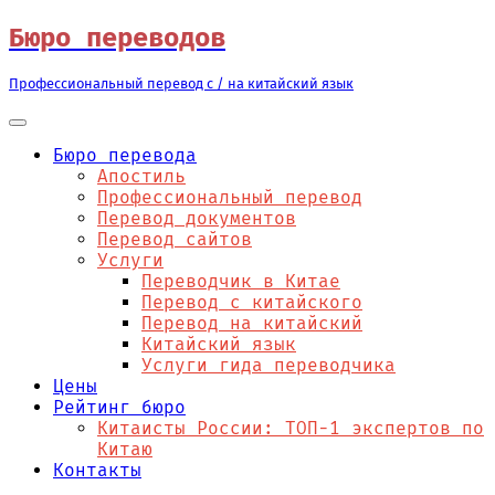
Перейти
Бюро переводов
к
содержимому
Профессиональный перевод с / на китайский язык
Бюро перевода
Апостиль
Профессиональный перевод
Перевод документов
Перевод сайтов
Услуги
Переводчик в Китае
Перевод с китайского
Перевод на китайский
Китайский язык
Услуги гида переводчика
Цены
Рейтинг бюро
Китаисты России: ТОП-1 экспертов по
Китаю
Контакты