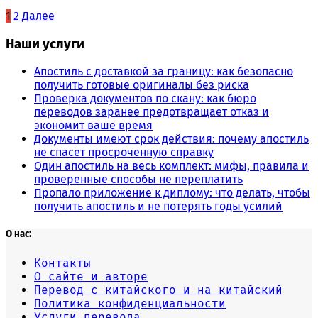
Навигация
1
2
Далее
по
Наши услуги
записям
Апостиль с доставкой за границу: как безопасно
получить готовые оригиналы без риска
Проверка документов по скану: как бюро
переводов заранее предотвращает отказ и
экономит ваше время
Документы имеют срок действия: почему апостиль
не спасет просроченную справку
Один апостиль на весь комплект: мифы, правила и
проверенные способы не переплатить
Пропало приложение к диплому: что делать, чтобы
получить апостиль и не потерять годы усилий
О нас:
Контакты
О сайте и авторе
Перевод с китайского и на китайский
Политика конфиденциальности
Услуги перевода