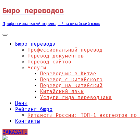
Перейти
Бюро переводов
к
содержимому
Профессиональный перевод с / на китайский язык
Бюро перевода
Профессиональный перевод
Перевод документов
Перевод сайтов
Услуги
Переводчик в Китае
Перевод с китайского
Перевод на китайский
Китайский язык
Услуги гида переводчика
Цены
Рейтинг бюро
Китаисты России: ТОП-1 экспертов по 
Контакты
ЗАКАЗАТЬ