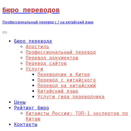
Перейти
Бюро переводов
к
содержимому
Профессиональный перевод с / на китайский язык
Бюро перевода
Апостиль
Профессиональный перевод
Перевод документов
Перевод сайтов
Услуги
Переводчик в Китае
Перевод с китайского
Перевод на китайский
Китайский язык
Услуги гида переводчика
Цены
Рейтинг бюро
Китаисты России: ТОП-1 экспертов по
Китаю
Контакты