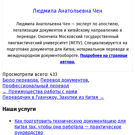
Людмила Анатольевна Чен
Людмила Анатольевна Чен — эксперт по апостилю,
легализации документов и китайскому направлению в
переводе. Окончила Московский государственный
лингвистический университет (МГЛУ). Специализируется на
подготовке документов для Китая, нотариальном переводе и
международном документообороте.
Подробнее на странице
автора.
Просмотрели всего:
433
Бюро перевода
,
Перевод документов
,
Профессиональный перевод
Навигация
←
Преимущества работы с нами
Переводчик в Гуанчжоу. Закупки из Китая
→
по
записям
Наши услуги
Как подготовить техническую документацию для
Китая так, чтобы она работала — практическое
руководство