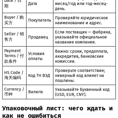
Date / 日
Дата
месяц/год или год-месяц-
期
день.
Buyer / 购
Проверяйте юридическое
Покупатель
买方
наименование и адрес.
Если поставщик — фабрика,
Seller / 销
Продавец
указывайте официальное
售方
название компании.
Payment
Важно: сроки, предоплата,
Условия
Terms / 付
аккредитив, банковские
оплаты
款条件
комиссии.
Проверьте соответствие;
HS Code /
Код ТН ВЭД
неверный код влияет на
海关编码
пошлины.
Currency /
Указывайте буквенный код
Валюта
币种
(USD, EUR, CNY).
Упаковочный лист: чего ждать и
как не ошибиться