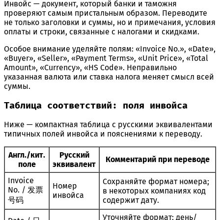
Инвойс — документ, который банки и таможня
проверяют самым пристальным образом. Переводите
не только заголовки и суммы, но и примечания, условия
оплаты и строки, связанные с налогами и скидками.
Особое внимание уделяйте полям: «Invoice No.», «Date»,
«Buyer», «Seller», «Payment Terms», «Unit Price», «Total
Amount», «Currency», «HS Code». Неправильно
указанная валюта или ставка налога меняет смысл всей
суммы.
Таблица соответствий: поля инвойса
Ниже — компактная таблица с русскими эквивалентами
типичных полей инвойса и пояснениями к переводу.
Англ./кит.
Русский
Комментарий при переводе
поле
эквивалент
Invoice
Сохраняйте формат номера;
Номер
No. / 发票
в некоторых компаниях код
инвойса
号码
содержит дату.
Уточняйте формат: день/