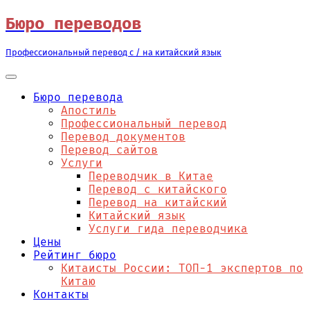
Перейти
Бюро переводов
к
содержимому
Профессиональный перевод с / на китайский язык
Бюро перевода
Апостиль
Профессиональный перевод
Перевод документов
Перевод сайтов
Услуги
Переводчик в Китае
Перевод с китайского
Перевод на китайский
Китайский язык
Услуги гида переводчика
Цены
Рейтинг бюро
Китаисты России: ТОП-1 экспертов по
Китаю
Контакты