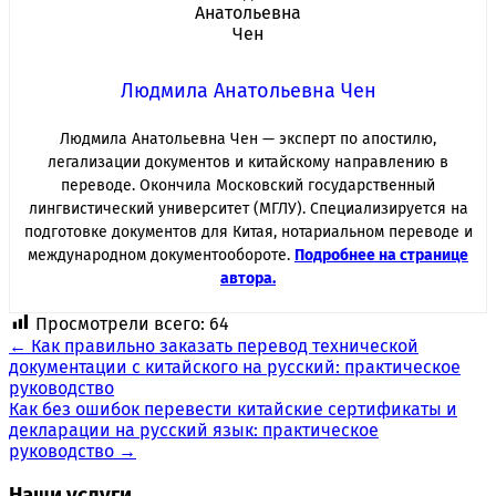
Людмила Анатольевна Чен
Людмила Анатольевна Чен — эксперт по апостилю,
легализации документов и китайскому направлению в
переводе. Окончила Московский государственный
лингвистический университет (МГЛУ). Специализируется на
подготовке документов для Китая, нотариальном переводе и
международном документообороте.
Подробнее на странице
автора.
Просмотрели всего:
64
Навигация
←
Как правильно заказать перевод технической
документации с китайского на русский: практическое
по
руководство
записям
Как без ошибок перевести китайские сертификаты и
декларации на русский язык: практическое
руководство
→
Наши услуги