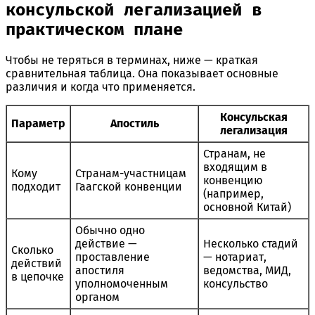
консульской легализацией в
практическом плане
Чтобы не теряться в терминах, ниже — краткая
сравнительная таблица. Она показывает основные
различия и когда что применяется.
Консульская
Параметр
Апостиль
легализация
Странам, не
входящим в
Кому
Странам-участницам
конвенцию
подходит
Гаагской конвенции
(например,
основной Китай)
Обычно одно
действие —
Несколько стадий
Сколько
проставление
— нотариат,
действий
апостиля
ведомства, МИД,
в цепочке
уполномоченным
консульство
органом