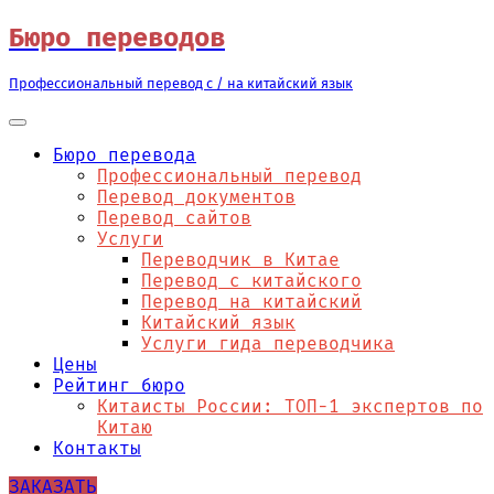
Перейти
Бюро переводов
к
содержимому
Профессиональный перевод с / на китайский язык
Бюро перевода
Профессиональный перевод
Перевод документов
Перевод сайтов
Услуги
Переводчик в Китае
Перевод с китайского
Перевод на китайский
Китайский язык
Услуги гида переводчика
Цены
Рейтинг бюро
Китаисты России: ТОП-1 экспертов по
Китаю
Контакты
ЗАКАЗАТЬ