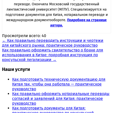
переводе. Окончила Московский государственный
лингвистический университет (МГЛУ). Специализируется на
подготовке документов для Китая, нотариальном переводе и
международном документообороте.
Подробнее на странице
автора.
Просмотрели всего:
40
Навигация
←
Как правильно переводить инструкции и чертежи
для китайского рынка: практическое руководство
по
Как правильно оформить свидетельство о браке для
записям
использования в Китае: подробная инструкция по
консульской легализации
→
Наши услуги
Как подготовить техническую документацию для
Китая так, чтобы она работала — практическое
руководство
Как правильно оформить нотариальные переводы
согласий и заявлений для Китая: практическое
руководство
Как подготовить документы для Китая:
практическое руководство по консульской