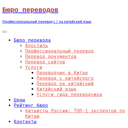
Перейти
Бюро переводов
к
содержимому
Профессиональный перевод с / на китайский язык
Бюро перевода
Апостиль
Профессиональный перевод
Перевод документов
Перевод сайтов
Услуги
Переводчик в Китае
Перевод с китайского
Перевод на китайский
Китайский язык
Услуги гида переводчика
Цены
Рейтинг бюро
Китаисты России: ТОП-1 экспертов по
Китаю
Контакты