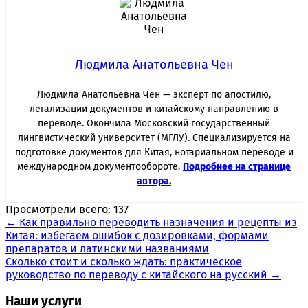
Людмила Анатольевна Чен
Людмила Анатольевна Чен — эксперт по апостилю,
легализации документов и китайскому направлению в
переводе. Окончила Московский государственный
лингвистический университет (МГЛУ). Специализируется на
подготовке документов для Китая, нотариальном переводе и
международном документообороте.
Подробнее на странице
автора.
Просмотрели всего:
137
Навигация
←
Как правильно переводить назначения и рецепты из
Китая: избегаем ошибок с дозировками, формами
по
препаратов и латинскими названиями
записям
Сколько стоит и сколько ждать: практическое
руководство по переводу с китайского на русский
→
Наши услуги