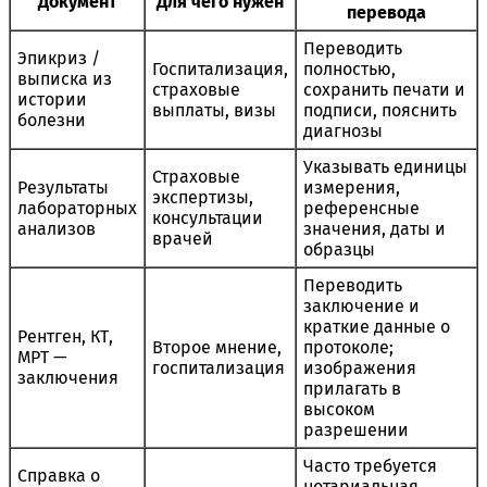
Документ
Для чего нужен
перевода
Переводить
Эпикриз /
Госпитализация,
полностью,
выписка из
страховые
сохранить печати и
истории
выплаты, визы
подписи, пояснить
болезни
диагнозы
Указывать единицы
Страховые
Результаты
измерения,
экспертизы,
лабораторных
референсные
консультации
анализов
значения, даты и
врачей
образцы
Переводить
заключение и
краткие данные о
Рентген, КТ,
Второе мнение,
протоколе;
МРТ —
госпитализация
изображения
заключения
прилагать в
высоком
разрешении
Часто требуется
Справка о
нотариальная