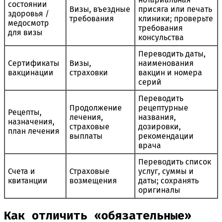
состоянии
Визы, въездные
присяга или печать
здоровья /
требования
клиники; проверьте
медосмотр
требования
для визы
консульства
Переводить даты,
Сертификаты
Визы,
наименования
вакцинации
страховки
вакцин и номера
серий
Переводить
Продолжение
рецептурные
Рецепты,
лечения,
названия,
назначения,
страховые
дозировки,
план лечения
выплаты
рекомендации
врача
Переводить список
Счета и
Страховые
услуг, суммы и
квитанции
возмещения
даты; сохранять
оригиналы
Как отличить «обязательные»